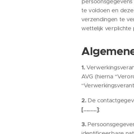
persoonsgegevens d
te voldoen en deze 
verzendingen te ve
wettelijk verplichte
Algemene
1.
Verwerkingsveran
AVG (hierna “Veror
“Verwerkingsverant
2.
De contactgegeve
[………]
;
3.
Persoonsgegevens 
identificeerbare nat