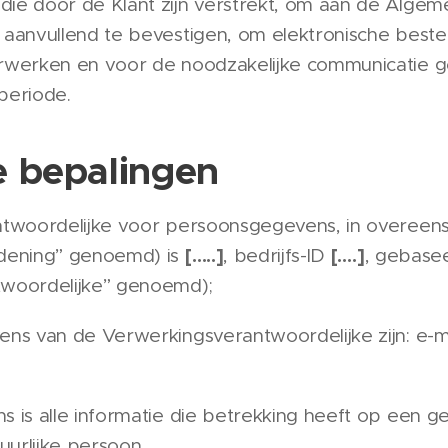
ie door de Klant zijn verstrekt, om aan de Alg
aanvullend te bevestigen, om elektronische bestel
rwerken en voor de noodzakelijke communicatie 
 periode.
 bepalingen
twoordelijke voor persoonsgegevens, in overee
[…..]
[….]
dening” genoemd) is
, bedrijfs-ID
, gebase
woordelijke” genoemd);
ns van de Verwerkingsverantwoordelijke zijn: e-m
is alle informatie die betrekking heeft op een ge
uurlijke persoon.