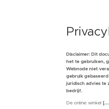
Privacy
Disclaimer: Dit do
het te gebruiken, 
Webnode niet veran
gebruik gebaseerd 
juridisch advies t
bedrijf.
[….
De online winkel