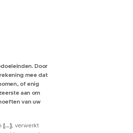
iedoeleinden. Door
 rekening mee dat
nomen, of enig
zeerste aan om
ehoeften van uw
[…]
in
, verwerkt