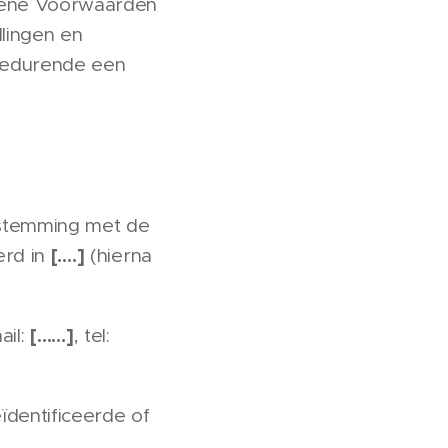
emene Voorwaarden
lingen en
gedurende een
nstemming met de
[….]
erd in
(hierna
[……]
ail:
, tel:
ïdentificeerde of